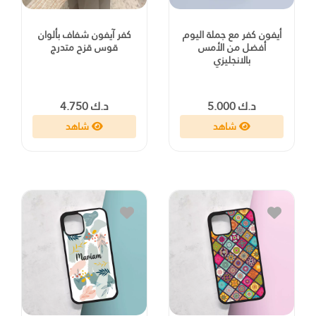
أيفون كفر مع جملة اليوم
كفر آيفون شفاف بألوان
أفضل من الأمس
قوس قزح متدرج
بالانجليزي
د.ك 5.000
د.ك 4.750
شاهد
شاهد