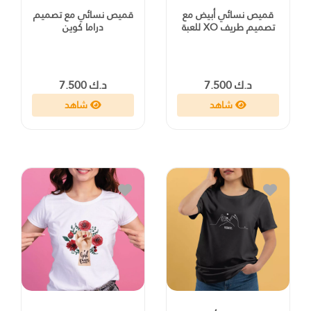
قميص نسائي أبيض مع
قميص نسائي مع تصميم
تصميم طريف XO للعبة
دراما كوين
د.ك 7.500
د.ك 7.500
شاهد
شاهد