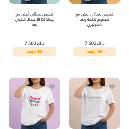
قميص نسائي أبيض مع
قميص نسائي أبيض مع
تصميم لكلمة وعد
جملة اذا انا عندك شتبي
بالانجليزي
بعد
د.ك 7.500
د.ك 7.500
شاهد
شاهد