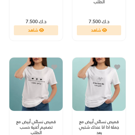
الطلب
د.ك 7.500
د.ك 7.500
شاهد
شاهد
قميص نسائي أبيض مع
قميص نسائي أبيض مع
جملة اذا انا عندك شتبي
تصميم أغنية حسب
بعد
الطلب