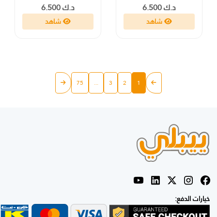
د.ك 6.500
د.ك 6.500
شاهد
شاهد
75
...
3
2
1
خيارات الدفع: