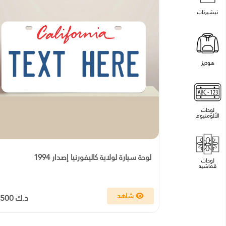
تيشيرتات
هوديز
لوحات
الألومنيوم
لوحة سيارة لولاية كاليفورنيا إصدار 1994
لوحات
قماشيه
شاهد
د.ك 4.500