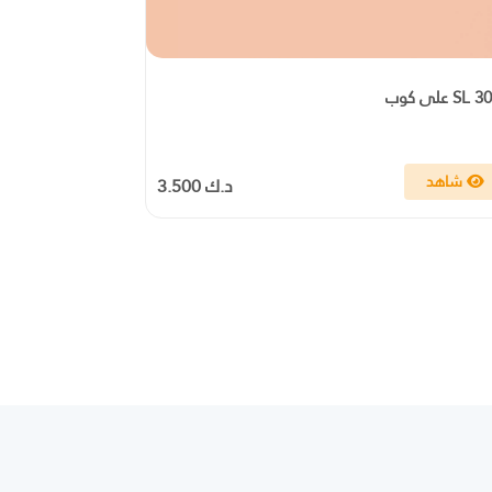
S على كوب
شاهد
د.ك 3.500