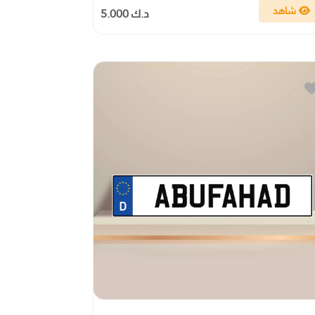
شاهد
د.ك 5.000