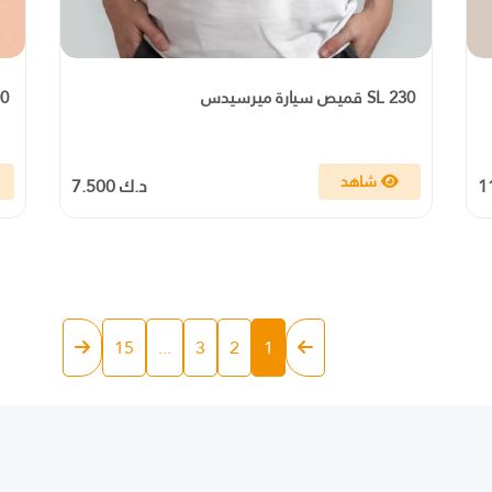
230 SL قميص سيارة ميرسيدس
300 L
شاهد
د.ك 7.500
15
...
3
2
1