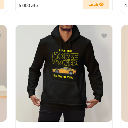
شاهد
د.ك 5.000