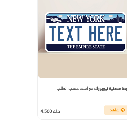
حة معدنية نيويورك مع اسم حسب الطلب
شاهد
د.ك 4.500