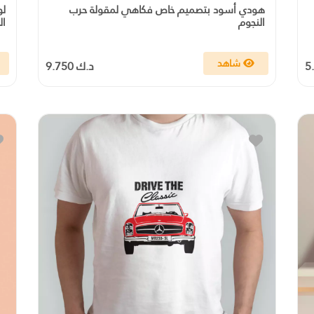
هودي أسود بتصميم خاص فكاهي لمقولة حرب
لو
النجوم
ال
شاهد
د.ك 9.750