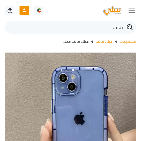
مستلزمات
غطاء هاتف
غطاء هاتف ممتص للصدمات لهاتف آيفون (أزرق)