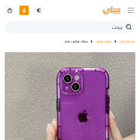
مستلزمات
غطاء هاتف
غطاء هاتف ممتص للصدمات لهاتف آيفون (أرجواني)