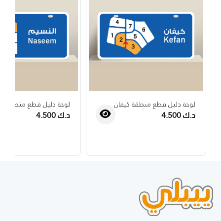
لوحة دليل قطع منطقة كيفان
لوحة دليل قطع منطقة ال
د.ك 4.500
د.ك 4.500
›
‹