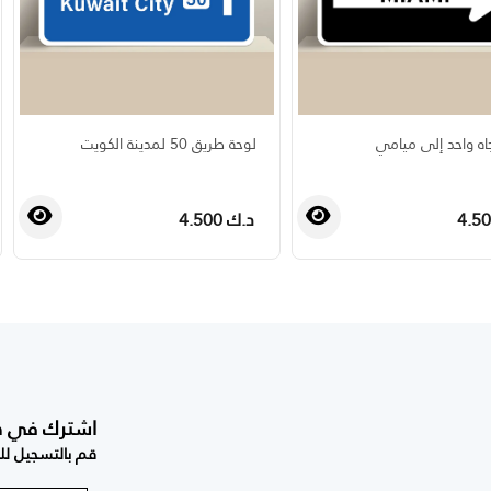
جاه واحد إلى ميامي
لوحة طريق 50 لمدينة الكويت
د.ك 4.500
›
‹
اشترك في صحي
قم بالتسجيل للح