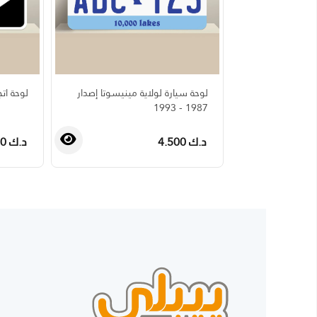
لوحة سيارة لولاية مينيسوتا إصدار
لوحة ات
1987 - 1993
د.ك 4.500
د.ك 4.500