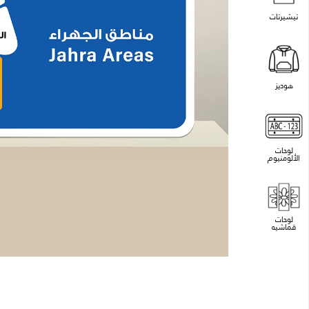
تيشيرتات
هوديز
لوحات
الألومنيوم
لوحات
قماشيه