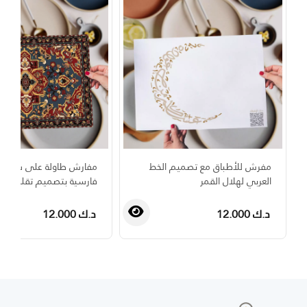
مفرش للأطباق مع تصميم الخط
مفارش طاولة على شكل 
العربي لهلال القمر
فارسية بتصميم تقليدي
د.ك 12.000
د.ك 12.000
›
‹