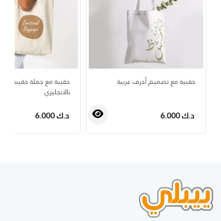
حقيبة مع تصميم أحرف عربية
حقيبة مع جملة حقيبة عاطف
بالانجليزي
د.ك 6.000
د.ك 6.000
›
‹