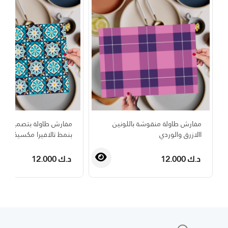
مفارش طاولة منقوشة باللونين
مفارش طاولة بتصميم م
االازرق والوردي
بنمط تالافيرا مكسيكي
د.ك 12.000
د.ك 12.000
›
‹