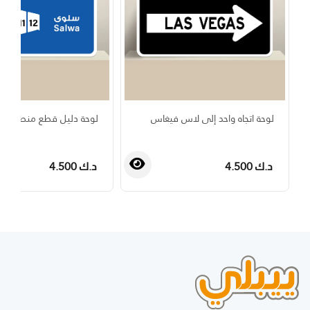
لوحة اتجاه واحد إلى لاس فيغاس
لوحة دليل قطع منطقة س
د.ك 4.500
د.ك 4.500
›
‹