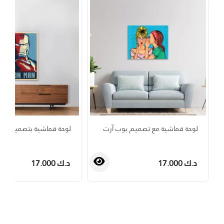
لوحة قماشية مع تصميم بوب آرت
لوحة قماشية بتصميم أيرن
د.ك 17.000
د.ك 17.000
›
‹