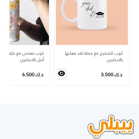
كوب للمتخرج مع جملة لقد فعلتها
كوب معدني مع خلفية ورو
بالانجليزي
أمل بالانجليزي
د.ك 3.500
د.ك 6.500
›
‹