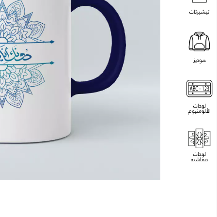
تيشيرتات
هوديز
لوحات
الألومنيوم
لوحات
قماشيه