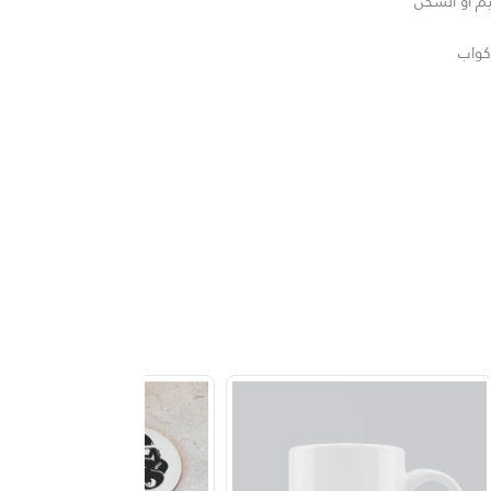
يم أو الشحن
كواب