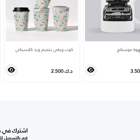
وة موستانج
كوب ورقي بتميم ورد كلاسيكي
د.ك 2.500
›
‹
اشترك في صحي
قم بالتسجيل للح