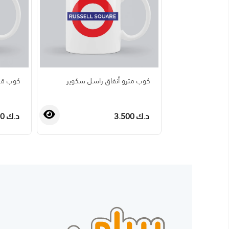
كوب مترو أنفاق راسل سكوير
كوب قه
د.ك 3.500
د.ك 3.500