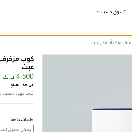
تسوق حسب
لة دونك أنا في عبث
كوب مزخرف م
عبث
4.500 د.ك
عن هذا المنتج :
كوب قهوة مصنوع من 
طلبات خاصة :