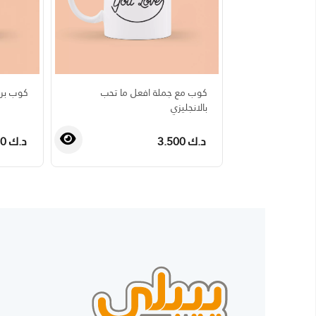
كوب مع جملة افعل ما تحب
كوب برج
بالانجليزي
د.ك 3.500
د.ك 3.500