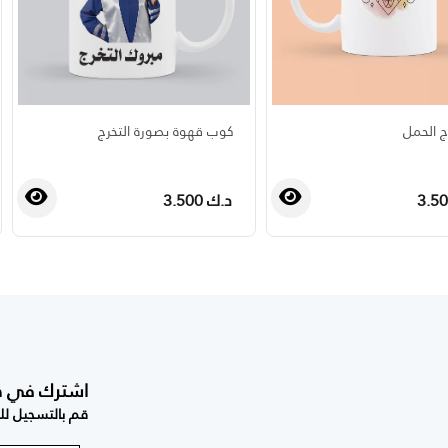
 الحمل
كوب قهوة بصورة التخرج
د.ك 3.500
›
‹
اشترك في صحي
قم بالتسجيل للح