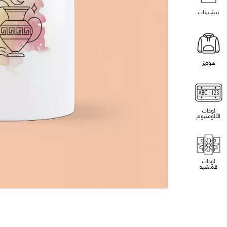
تيشيرتات
هوديز
لوحات
الألومنيوم
لوحات
قماشيه