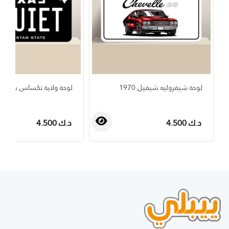
لوحة شيفروليه شيفيل 1970
لوحة ولاية تكساس سوداء
د.ك 4.500
د.ك 4.500
›
‹