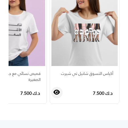
أكياس التسوق شانيل تي شيرت
قميص نسائي مع جملة تذكر
الصغيرة
د.ك 7.500
د.ك 7.500
›
‹