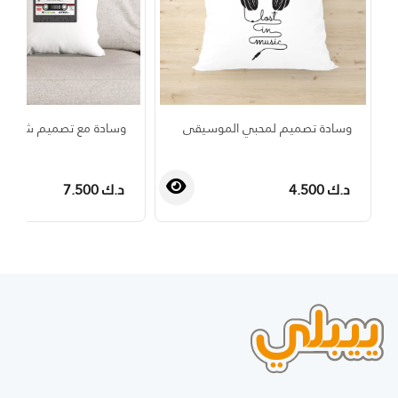
وسادة تصميم لمحبي الموسيقى
وسادة مع تصميم شريط 
د.ك 4.500
د.ك 7.500
›
‹