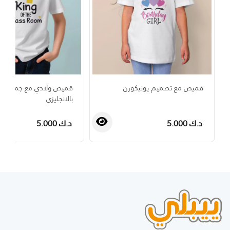
قميص مع تصميم يونيكورن
قميص ولادي مع جملة مل
بالانجليزي
د.ك 5.000
د.ك 5.000
›
‹