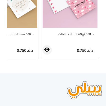
بطاقة تهنئة المولود للبنات
بطاقة معايدة للحبيب
د.ك 0.750
د.ك 0.750
›
‹