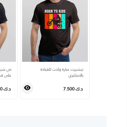
تي شيرت
تيشيرت عبارة ولدت للقيادة
على قم
بالانجليزي
د.ك 7.500
د.ك 7.500