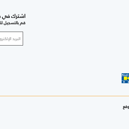
اشترك في صحي
قم بالتسجيل للح
وقع