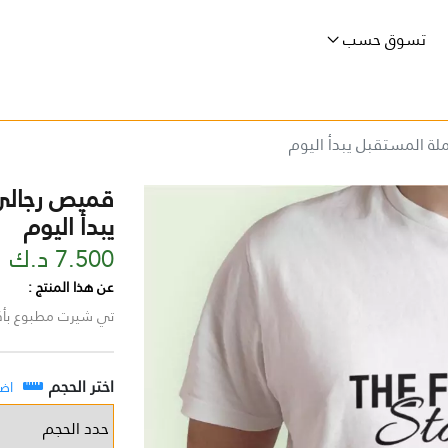
تسوق حسب
ة المستقبل يبدأ اليوم
قميص رجالي
يبدأ اليوم
7.500 د.ك
عن هذا المنتج :
تي شيرت مطبوع بأكمام ق
اختر الحجم
اض