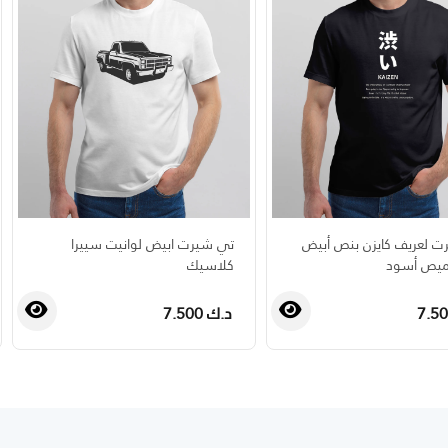
 لعريف كايزن بنص أبيض
تي شيرت ابيض لوانيت سييرا
يص أسود
كلاسيك
د.ك 7.500
›
‹