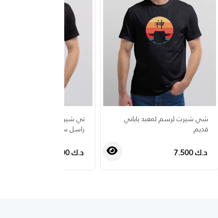
شي شيرت لرسم لمعبد ياباني
تي شيرت أسود لشعار محطة ان
قديم
راسل سكوير
د.ك 7.500
د.ك 7.500