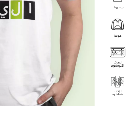
تيشيرتات
هوديز
لوحات
الألومنيوم
لوحات
قماشيه