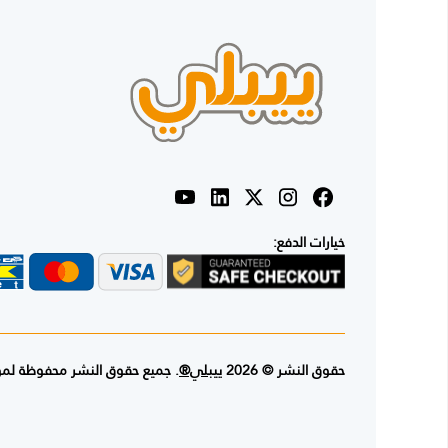
خيارات الدفع:
حقوق النشر © 2026
ييبلي®
. جميع حقوق النشر محفوظة لم