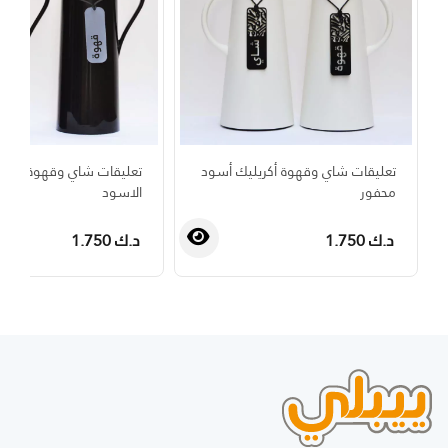
تعليقات شاي وقهوة أكريليك أسود
تعليقات شاي وقهوة مكتوب
محفور
الاسود
د.ك 1.750
د.ك 1.750
›
‹