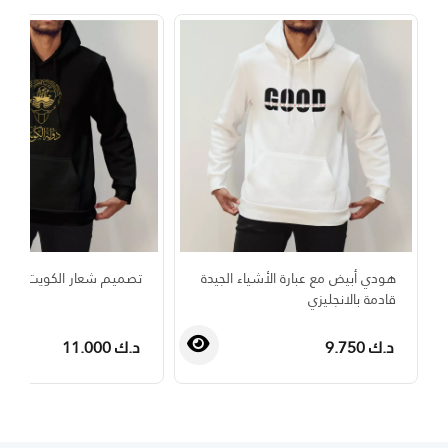
هودي أبيض مع عبارة الأشياء الجيدة
تصميم شعار الكويت باللو
قادمة بالانجليزي
د.ك 9.750
د.ك 11.000
›
‹