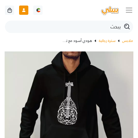
ملابس
سترة رجالية
هودي أسود مع تصميم عود بالأحرف العربية