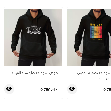
سود مع تصميم لمحبي
هودي أسود مع كتابة سنة الميلاد
ى القديمة
د.ك 9.750
›
‹