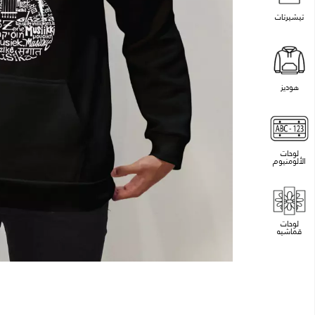
تيشيرتات
هوديز
لوحات
الألومنيوم
لوحات
قماشيه