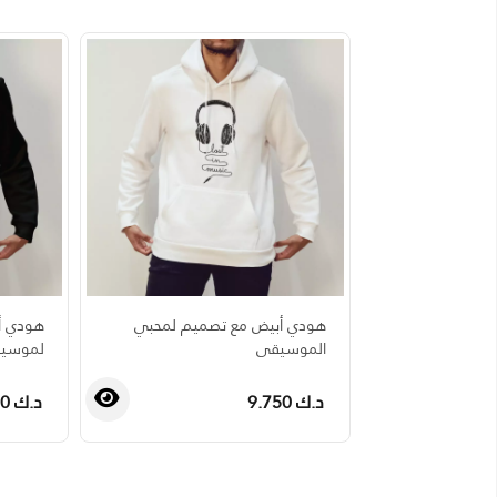
هودي أبيض مع تصميم لمحبي
هودي أ
الموسيقى
لموسيق
د.ك 9.750
د.ك 9.750