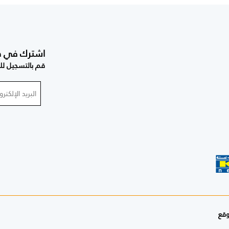
اشترك في صحي
قم بالتسجيل للح
وقع