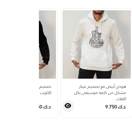
هودي أبيض مع تصميم غيتار
تصميم قارب البوم بالوان علم
مشكل من كلمة موسيقى بكل
الكويت مع النشيد الوطني
اللغات
د.ك 9.750
د.ك 9.750