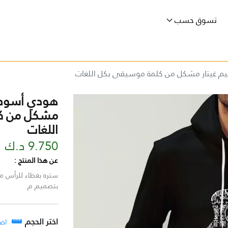
تسوق حسب
م غيتار مشكل من كلمة موسيقى بكل اللغات
هودي أسود م
مشكل من ك
اللغات
9.750 د.ك
عن هذا المنتج :
بتصميم م
اختر الحجم
اض