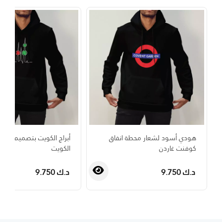
هودي أسود لشعار محطة انفاق
أبراج الكويت بتصميم اللو
كوفنت غاردن
الكويت
د.ك 9.750
د.ك 9.750
›
‹