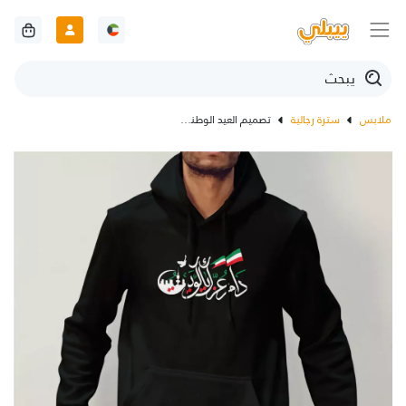
ملابس
سترة رجالية
تصميم العيد الوطني مع جملة دام عزك يا كويت