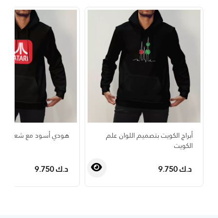
أبراج الكويت بتصميم اللوان علم
هودي أسود مع شعار أتار
الكويت
د.ك 9.750
د.ك 9.750
›
‹