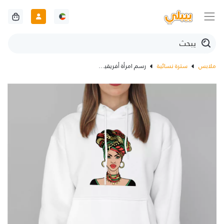
ملابس
سترة نسائية
رسم امرأة أفريقية على هودي ابيض