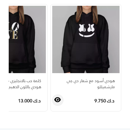
هودي أسود مع شعار دي جي
كلمة حب بالانجليزي مطبو
مارشميللو
هودي باللون الذهبي اللام
د.ك 9.750
د.ك 13.000
›
‹