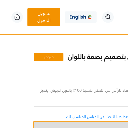
تسجيل
English
الدخول
تصميم بصمة باللوان
متوفر
ستره عالية الجوده بغطاء للرأس من القطن بنسبة 100٪ باللون الابيض. يتميز
غط هنا للبحث عن القياس المناسب لك