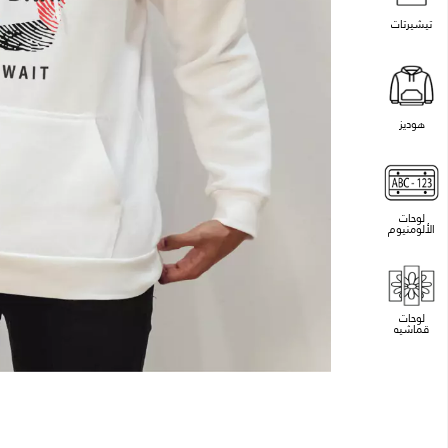
تيشيرتات
هوديز
لوحات
الألومنيوم
لوحات
قماشيه