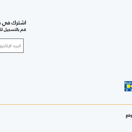
اشترك في صحي
قم بالتسجيل للح
وقع