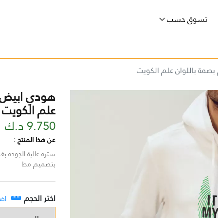
تسوق حسب
صمة باللوان علم الكويت
هودي ابيض ب
علم الكويت
9.750 د.ك
عن هذا المنتج :
بتصميم مط
اختر الحجم
اض