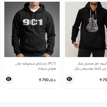
سود مع تصميم غيتار
(9C1) زمز إنتاج شيفروليه على
ن كلمة موسيقى بكل
هودي سوداء
د.ك 9.750
›
‹