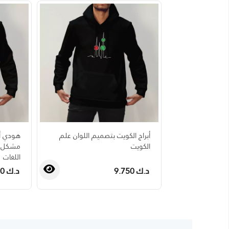
أبراج الكويت بتصميم اللوان علم
هودي أ
الكويت
مشكل م
اللغات
د.ك 9.750
د.ك 9.750