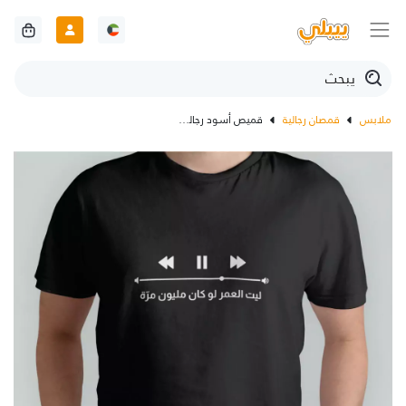
ملابس
قمصان رجالية
قميص أسود رجالي مع تصميم أغنية حسب الطلب