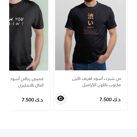
تي شيرت أسود لعريف كايزن
قميص رجالي أسود مع جم
مكتوب باللون الكراميل
الحال بالانجليزي
د.ك 7.500
د.ك 7.500
›
‹