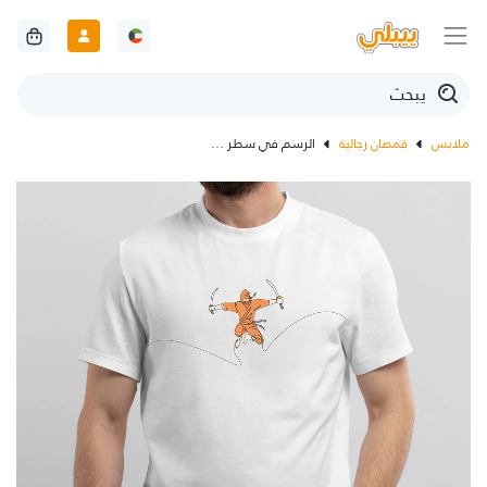
ملابس
قمصان رجالية
الرسم في سطر واحد لمحارب النينجا الياباني