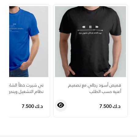
قميص أسود رجالي مع تصميم
تي شيرت خطأ الشاشة الز
أغنية حسب الطلب
نظام التشغيل ويندوز 98
د.ك 7.500
د.ك 7.500
›
‹