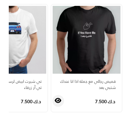
قميص رجالي مع جملة اذا انا عندك
تي شيرت ابيض لرسمة سي
شتبي بعد
تي آر زرقاء
د.ك 7.500
د.ك 7.500
›
‹