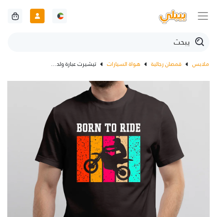
ملابس
قمصان رجالية
هواة السيارات
تيشيرت عبارة ولدت للقيادة بالانجليزي