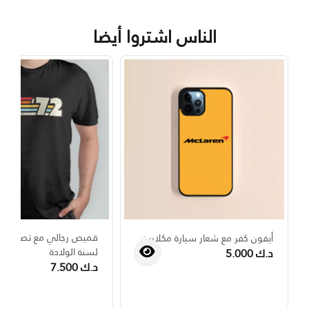
الناس اشتروا أيضا
قميص رجالي مع تصميم 
أيفون كفر مع شعار سيارة مكلارين
د.ك 5.000
لسنة الولادة
د.ك 7.500