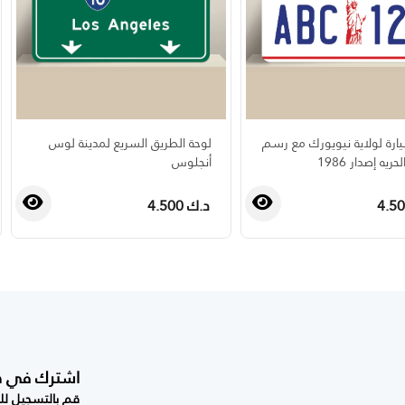
ارة لولاية نيويورك مع رسم
لوحة الطريق السريع لمدينة لوس
ريه إصدار 1986
أنجلوس
د.ك 4.500
›
‹
اشترك في صحي
قم بالتسجيل للح