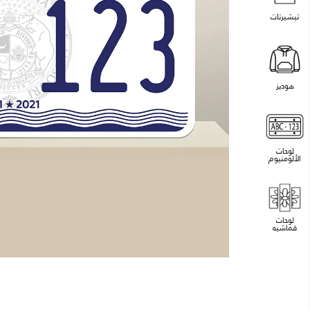
تيشيرتات
هوديز
لوحات
الألومنيوم
لوحات
قماشيه