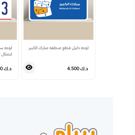
لوحة دليل قطع منطقة مبارك الكبير
لوحة سي
لتمثال الح
د.ك 4.500
د.ك 4.500