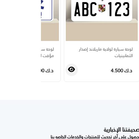
لوحة سيارة لولاية ماريلاند إصدار
لوحة سيارة كويتية إدخال جمركي
الثمانينيات
مؤقت اصدار الثمانينات
د.ك 4.500
د.ك 4.500
فتنا الإخبارية
صول على آخر تحديث للمنتجات والخدمات الخاصه بنا