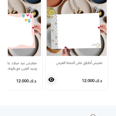
مفرش أطباق على النمط العربي
مفارش عيد ميلاد على ب
وحيد القرن مع بالونات ملو
د.ك 12.000
د.ك 12.000
›
‹