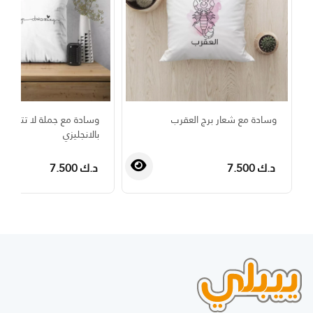
وسادة مع شعار برج العقرب
وسادة مع جملة لا تتوقف 
بالانجليزي
د.ك 7.500
د.ك 7.500
›
‹