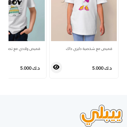
قميص مع شخصية دايزي داك
قميص ولادي مع تصميم عي
د.ك 5.000
د.ك 5.000
›
‹