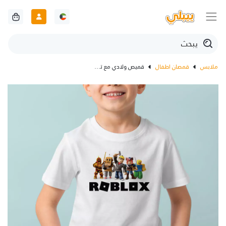
ملابس
قمصان اطفال
قميص ولادي مع تصميم روبلوكس