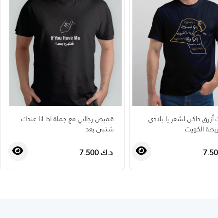
أزرق داكن لشعر يا بلادي
قميص رجالي مع جملة اذا انا عندك
يطة الكويت
شتبي بعد
د.ك 7.500
›
‹