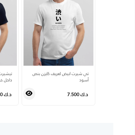
تي شيرت ابيض لعريف كايزن بنص
تيشيرت 
أسود
داخل خر
د.ك 7.500
د.ك 7.500