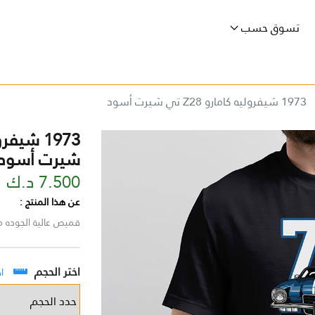
تسوق حسب
1973 شيفروليه كامارو Z28 تي شيرت أسود
شيرت أسود
7.500 د.ك
عن هذا المنتج :
قميص عالية الجوده من القطن بنسبة 100
اختر الحجم
ا