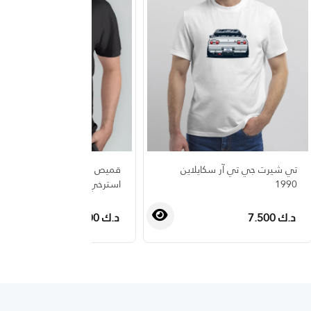
تي شيرت جي تي آر سكايلاين
قميص رجالي أسود مع كلمة
1990
استرخي باللفظ الانجليزي
د.ك 7.500
د.ك 7.500