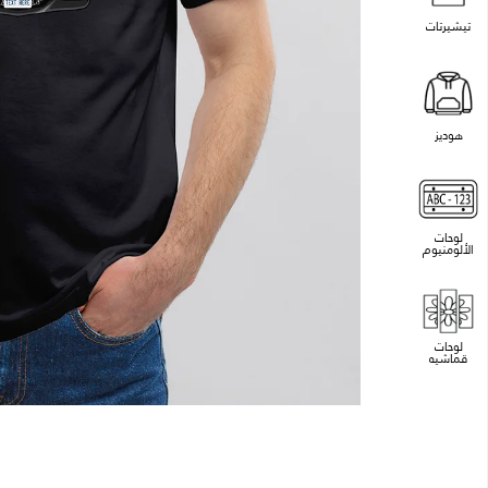
تيشيرتات
هوديز
لوحات
الألومنيوم
لوحات
قماشيه