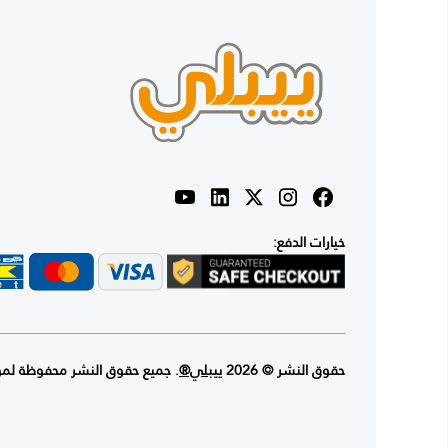
خيارات الدفع:
حقوق النشر © 2026
ييبلي®
. جميع حقوق النشر محفوظة لم