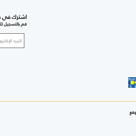
اشترك في صحي
قم بالتسجيل للح
وقع