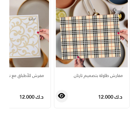
مفارش طاولة بتصميم تارتان
مفرش للأطباق مع نمط ز
د.ك 12.000
د.ك 12.000
›
‹