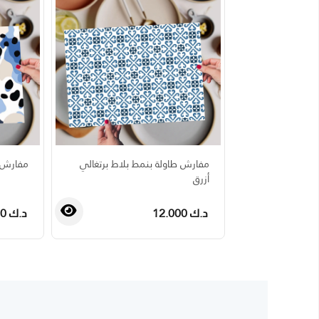
مفارش طاولة بنمط بلاط برتغالي
مفارش ط
أزرق
د.ك 12.000
د.ك 12.000