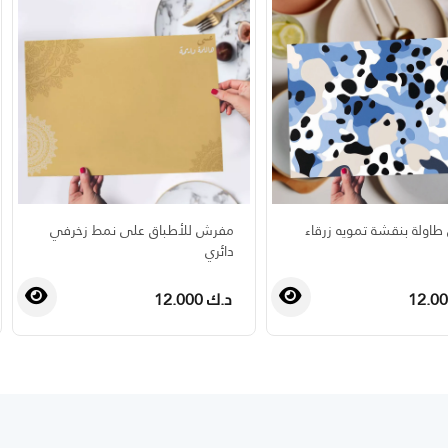
اولة بنقشة تمويه زرقاء
مفرش للأطباق على نمط زخرفي
دائري
د.ك 12.000
›
‹