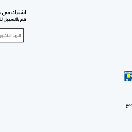
اشترك في صحي
قم بالتسجيل للح
وقع