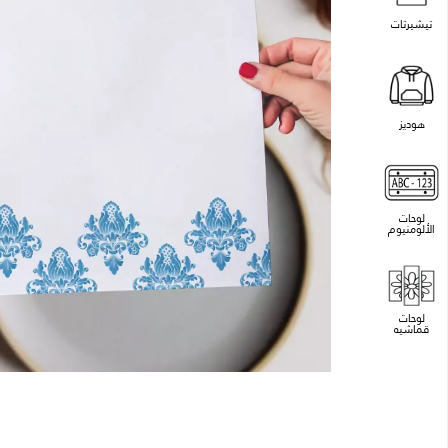
تيشيرتات
هوديز
لوحات
الألومنيوم
لوحات
قماشيه