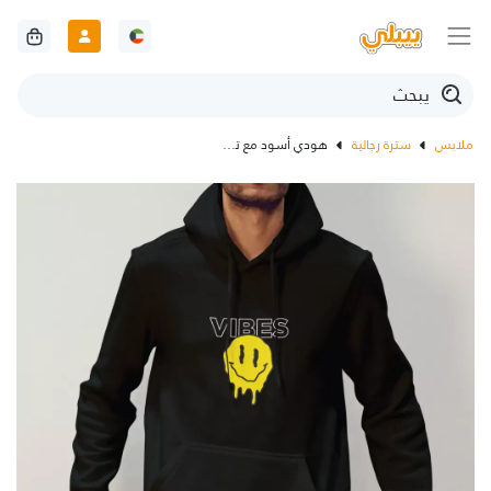
ملابس
سترة رجالية
هودي أسود مع تصميم كلمة فايبز