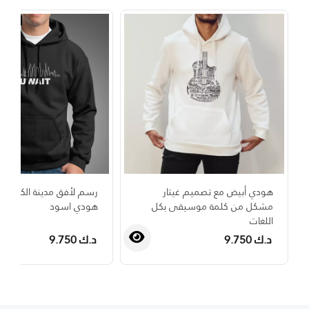
هودي أبيض مع تصميم غيتار
رسم لأفق مدينة الكويت 
مشكل من كلمة موسيقى بكل
هودي اسود
اللغات
د.ك 9.750
د.ك 9.750
›
‹