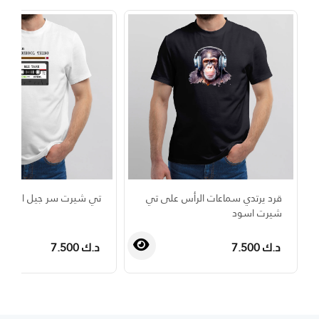
قرد يرتدي سماعات الرأس على تي
تي شيرت سر جيل الطيبي
شيرت اسود
د.ك 7.500
د.ك 7.500
›
‹