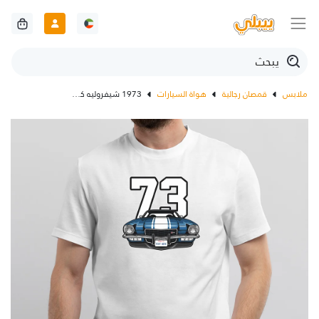
ملابس
قمصان رجالية
هواة السيارات
1973 شيفروليه كامارو Z28 تي شيرت أبيض