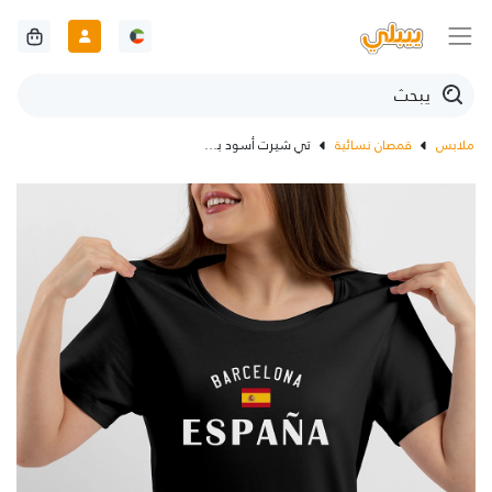
ملابس
قمصان نسائية
تي شيرت أسود برشلونه اسبانيا