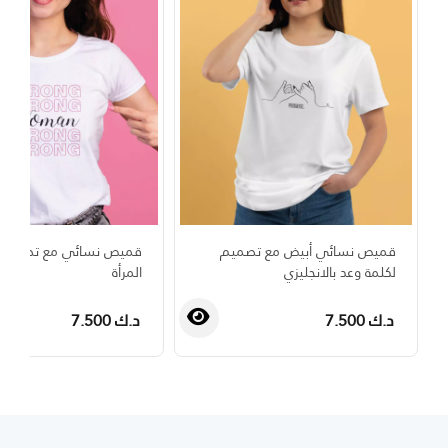
قميص نسائي أبيض مع تصميم
قميص نسائي مع تصميم 
لكلمة وعد بالانجليزي
المرأة
د.ك 7.500
د.ك 7.500
›
‹