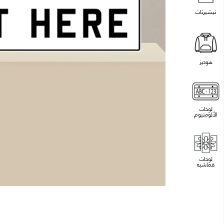
تيشيرتات
هوديز
لوحات
الألومنيوم
لوحات
قماشيه