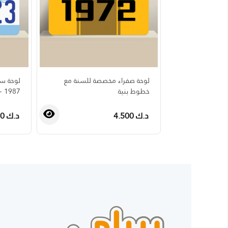
لوحة صفراء مخصصة للسنة مع
لوحة سي
خطوط بنية
1987 - 1993
د.ك 4.500
د.ك 4.500