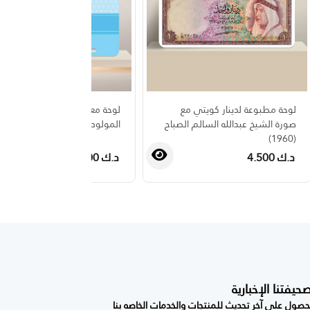
لوحة مطبوعة لدينار كويتي مع
لوحة معدنية بتصميم كشف جن
صورة الشيخ عبدالله السالم الصباح
المولود للأولاد
(1960)
د.ك 4.500
د.ك 4.500
فتنا الإخبارية
صول على آخر تحديث للمنتجات والخدمات الخاصه بنا