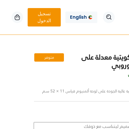
تسجيل
English
الدخول
ويتية معدلة على
متوفر
وروبي
لية الجودة على لوحة ألمنيوم قياس 11 × 52 سم