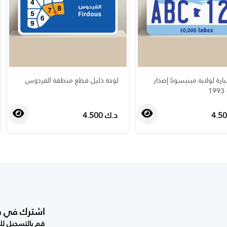
ارة لولاية مينيسوتا إصدار
لوحة دليل قطع منطقة الفردوس
د.ك 4.500
›
‹
اشترك في صحي
قم بالتسجيل للح