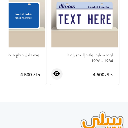
لوحة سيارة لولاية إلينوي إصدار
لوحة دليل قطع منطقة فه
1984 - 1996
د.ك 4.500
د.ك 4.500
›
‹