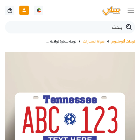
لوحات ألومنيوم
هواة السيارات
لوحة سيارة لولاية تينيسي إصدار 93