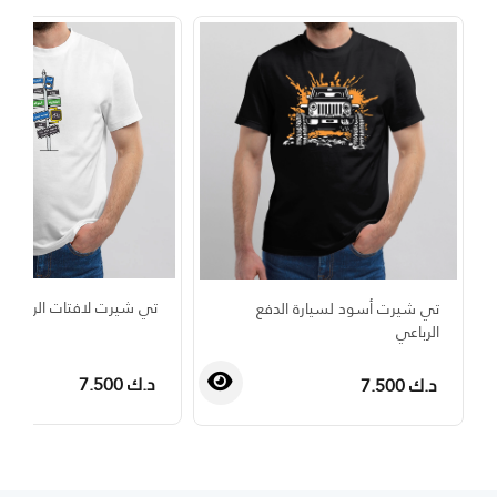
تي شيرت لافتات الروتين 
تي شيرت أسود لسيارة الدفع
الرباعي
د.ك 7.500
د.ك 7.500
›
‹