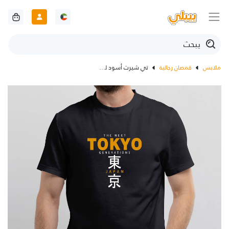
ملابس
قمصان رجالية
تي شيرت أسود لجيل طوكيو القادم باليابان