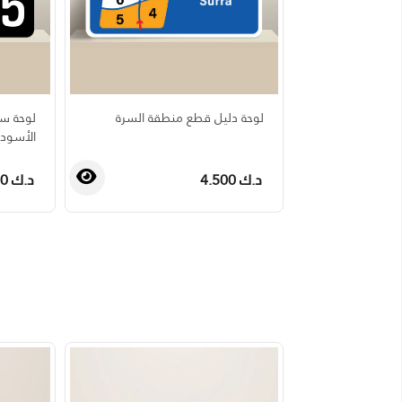
لوحة دليل قطع منطقة السرة
لوحة سي
الأسود
د.ك 4.500
د.ك 4.500