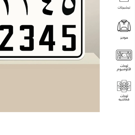
تيشيرتات
هوديز
لوحات
الألومنيوم
لوحات
قماشيه