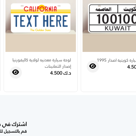
لوحة سيارة معدنيه لولاية كاليفورنيا
ة كويتية اصدار 1995
إصدار الثمانينات
د.ك 4.500
›
‹
اشترك في صحي
قم بالتسجيل للح