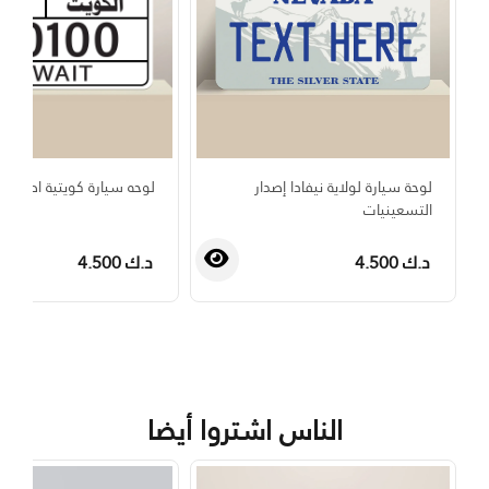
لوحة سيارة لولاية نيفادا إصدار
لوحه سيارة كويتية اصدار 1995
التسعينيات
د.ك 4.500
د.ك 4.500
›
‹
الناس اشتروا أيضا