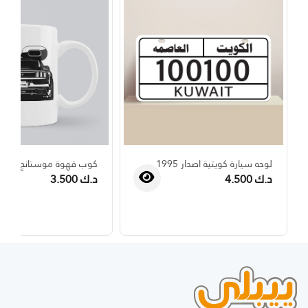
لوحه سيارة كويتية اصدار 1995
كوب قهوة موستانج
د.ك 4.500
د.ك 3.500
›
‹